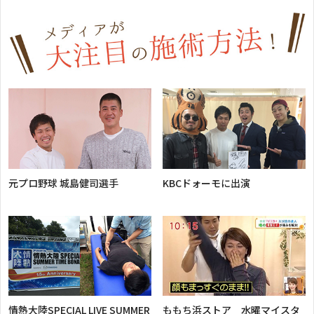
2022年11月5日
巻き爪の痛みが一回の矯正で消失した方の声
2022年11月5日
学生時代から外反母趾の痛みに悩んでいた方の
話
2022年10月19日
O脚矯正で効果もその都度感じられました
元プロ野球 城島健司選手
KBCドォーモに出演
2022年10月16日
何もなくても足が痛い状態でした
2022年10月16日
ふくらはぎの痛みで来院しました
2022年10月16日
ソフトすぎてびっくりの施術
情熱大陸SPECIAL LIVE SUMMER
ももち浜ストア 水曜マイスタ