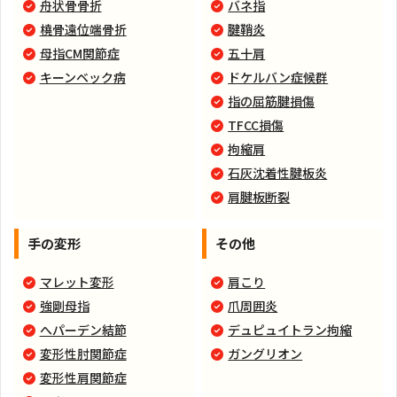
舟状骨骨折
バネ指
橈骨遠位端骨折
腱鞘炎
母指CM関節症
五十肩
キーンベック病
ドケルバン症候群
指の屈筋腱損傷
TFCC損傷
拘縮肩
石灰沈着性腱板炎
肩腱板断裂
手の変形
その他
マレット変形
肩こり
強剛母指
爪周囲炎
へパーデン結節
デュピュイトラン拘縮
変形性肘関節症
ガングリオン
変形性肩関節症