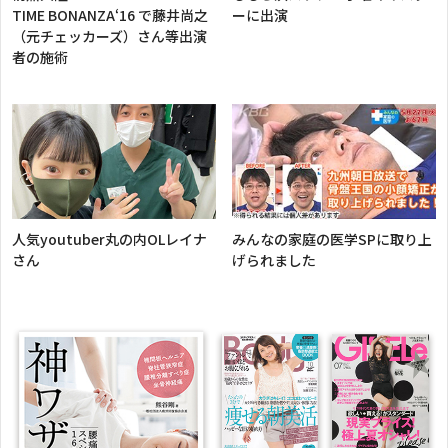
TIME BONANZA‘16 で藤井尚之
ーに出演
2022年10月10日
（元チェッカーズ）さん等出演
者の施術
良くならなかったＯ脚が・・・
2022年10月9日
小さいころのケガや日頃の癖で・・・
2022年10月7日
変形性股関節症で歩くのも辛い状態でした
人気youtuber丸の内OLレイナ
みんなの家庭の医学SPに取り上
2022年9月28日
さん
げられました
外反母趾の毎日の痛みが・・・
2022年9月26日
足底筋膜炎で来院しました