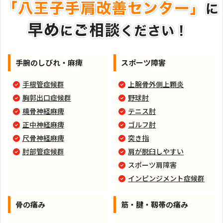
手腕のしびれ・麻痺
スポーツ障害
手根管症候群
上腕骨外側上顆炎
胸郭出口症候群
野球肘
橈骨神経麻痺
テニス肘
正中神経麻痺
ゴルフ肘
尺骨神経麻痺
突き指
肘部管症候群
肩が脱臼しやすい
スポーツ肩障害
インピンジメント症候群
骨の痛み
筋・腱・靱帯の痛み