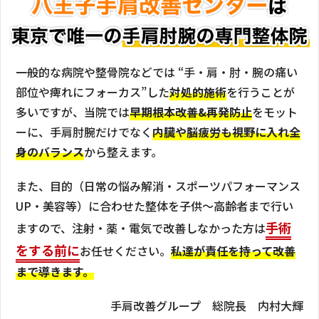
一般的な病院や整骨院などでは “手・肩・肘・腕の痛い
部位や痺れにフォーカス”した
対処的施術
を行うことが
多いですが、当院では
早期根本改善&再発防止
をモット
ーに、手肩肘腕だけでなく
内臓や脳疲労も視野に入れ全
身のバランス
から整えます。
また、目的（日常の悩み解消・スポーツパフォーマンス
UP・美容等）に合わせた整体を子供〜高齢者まで行い
手術
ますので、注射・薬・電気で改善しなかった方は
をする前に
お任せください。
私達が責任を持って改善
まで導きます。
手肩改善グループ 総院長 内村大輝